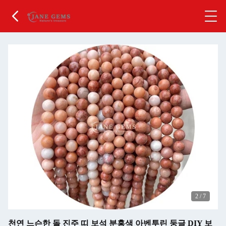
2
/
7
천연 느슨한 돌 진주 띠 보석 분홍색 아벤투린 둥글 DIY 보