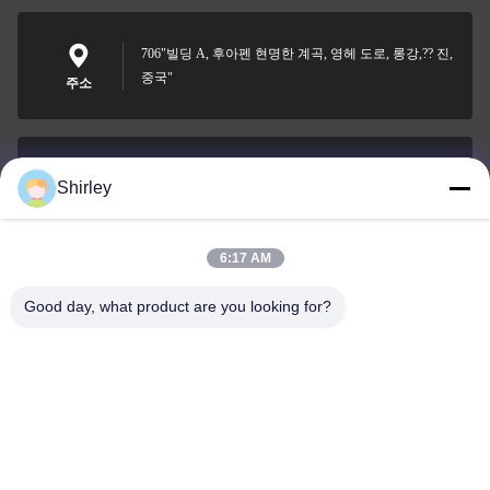
706"빌딩 A, 후아펜 현명한 계곡, 영헤 도로, 롱강,?? 진,
중국"
주소
Shirley
shirley@nature-trend.com
이메일
6:17 AM
Good day, what product are you looking for?
0086-18148506772
Phone
Shenzhen Jane Cheng Development Co.,