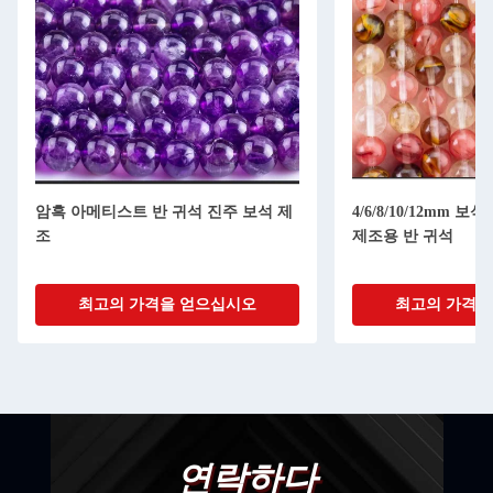
암흑 아메티스트 반 귀석 진주 보석 제
4/6/8/10/12mm 
조
제조용 반 귀석
최고의 가격을 얻으십시오
최고의 가격을
연락하다