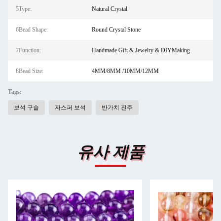
5Type:
Natural Crystal
6Bead Shape:
Round Crystal Stone
7Function:
Handmade Gift & Jewelry & DIYMaking
8Bead Size:
4MM/8MM /10MM/12MM
Tags:
보석 구슬
자스퍼 보석
반가치 진주
유사 제품