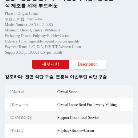
석 제조를 위해 부드러운
Place of Origin: China
브랜드 이름: Jane Gems
Model Number: JANE I-240905
Minimum Order Quantity: 10/Strands
Packaging Details: Polybag+Bubble+Carton
Delivery Time: negotiable depend on order quantity
Payment Terms: L/C, D/A, D/P, T/T, Western Union
Supply Ability: 10000/PCS+per month
세부사항
Description
강조하다:
천연 석탄 구슬
,
분홍색 아벤투린 석탄 구슬
1Material:
Crystal Stone
2Key words:
Crystal Loose Bead For Jewelry Making
3OEM &ODM:
Support Customized Service
4Packing:
Polybag+Bubble+Carton