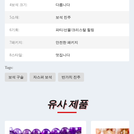
4보석 크기:
다릅니다
5소재:
보석 진주
6기회:
파티/선물/크리스탈 힐링
7패키지:
안전한 패키지
8스타일:
멋집니다
Tags:
보석 구슬
자스퍼 보석
반가치 진주
유사 제품