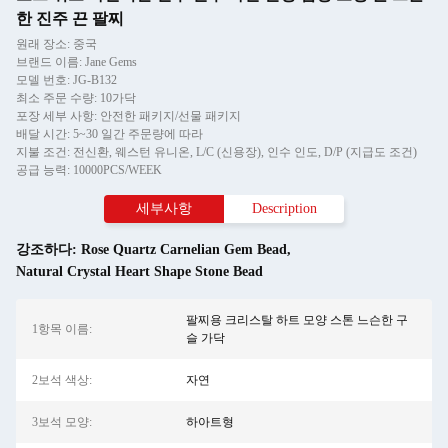
한 진주 끈 팔찌
원래 장소: 중국
브랜드 이름: Jane Gems
모델 번호: JG-B132
최소 주문 수량: 10가닥
포장 세부 사항: 안전한 패키지/선물 패키지
배달 시간: 5~30 일간 주문량에 따라
지불 조건: 전신환, 웨스턴 유니온, L/C (신용장), 인수 인도, D/P (지급도 조건)
공급 능력: 10000PCS/WEEK
세부사항
Description
강조하다:
Rose Quartz Carnelian Gem Bead
,
Natural Crystal Heart Shape Stone Bead
팔찌용 크리스탈 하트 모양 스톤 느슨한 구
1항목 이름:
슬 가닥
2보석 색상:
자연
3보석 모양:
하아트형