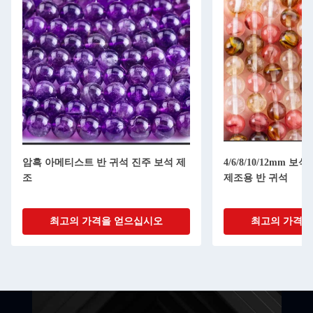
암흑 아메티스트 반 귀석 진주 보석 제
4/6/8/10/12mm 
조
제조용 반 귀석
최고의 가격을 얻으십시오
최고의 가격을