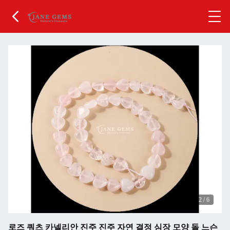
2
/
6
로즈 쿼츠 카넬리안 진주 진주 자연 결정 심장 모양 돌 느슨