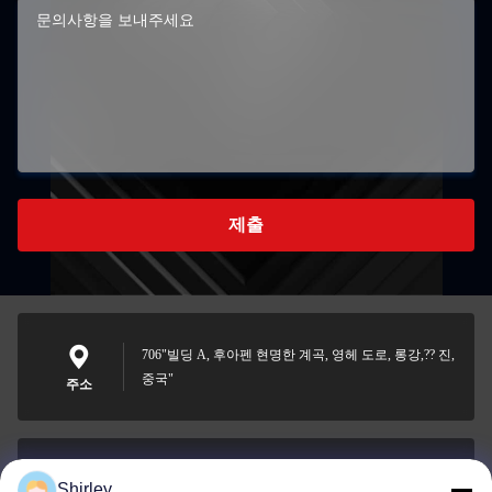
제출
706"빌딩 A, 후아펜 현명한 계곡, 영헤 도로, 롱강,?? 진,
중국"
주소
Shirley
shirley@nature-trend.com