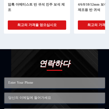
암흑 아메티스트 반 귀석 진주 보석 제
4/6/8/10/12mm 
조
제조용 반 귀석
최고의 가격을 얻으십시오
최고의 가격을
연락하다