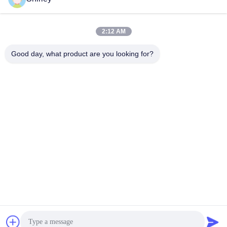
이메일
2:12 AM
Good day, what product are you looking for?
0086-18148506772
Phone
Shenzhen Jane Cheng Development Co.,
Limited
최고의 가격을 얻으십시오
Get a Quote
Shenzhen Jane Cheng Development Co., Limited