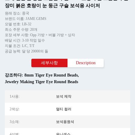
장미 붉은 호랑이 눈 둥근 구슬 보석용 사이저
원래 장소: 중국
브랜드 이름: JAME GEMS
모델 번호: LB-32
최소 주문 수량: 20개
포장 세부 사항: Opp 가방 + 버블 가방 + 상자
배달 시간: 3-10 작업 일수
지불 조건: L/C, T/T
공급 능력: 달 당 20000의 돌
세부사항
Description
강조하다:
8mm Tiger Eye Round Beads
,
Jewelry Making Tiger Eye Round Beads
1사용:
보석 제작
2색상:
멀티 컬러
3소재:
보석용원석
4성별:
유니섹스