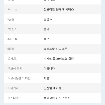
5서비스:
전문적인 판매 후 서비스
6품질:
등급 A
7원산지:
중국
8내구성:
높은
9종류:
크리스탈 비드 스톤
10기회:
파티/선물/크리스탈 힐링
11보석 크기:
다릅니다
12보석용원석 타입:
자연
13패키지:
안전한 패키지
14스타일:
폴리싱된 비즈 스트랜드