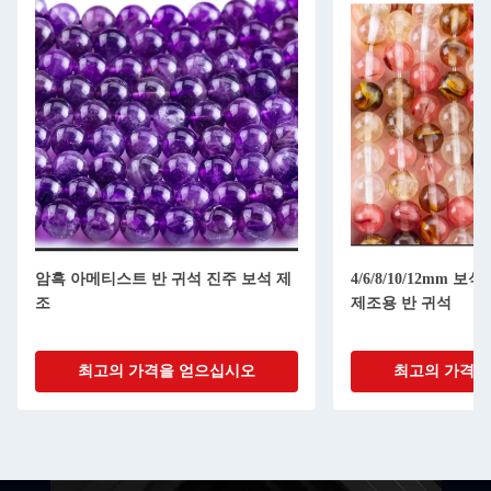
암흑 아메티스트 반 귀석 진주 보석 제
4/6/8/10/12mm 
조
제조용 반 귀석
최고의 가격을 얻으십시오
최고의 가격을