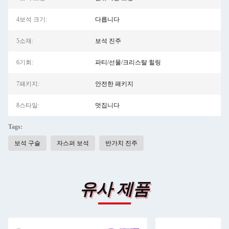
4보석 크기:
다릅니다
5소재:
보석 진주
6기회:
파티/선물/크리스탈 힐링
7패키지:
안전한 패키지
8스타일:
멋집니다
Tags:
보석 구슬
자스퍼 보석
반가치 진주
유사 제품