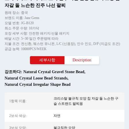
자갈 돌 느슨한 진주 나선 팔찌
원래 장소: 중국
브랜드 이름: Jane Gems
모델 번호: JG-B120
최소 주문 수량: 10가닥
포장 세부 사항: 안전한 패키지/선물 패키지
배달 시간: 5~30 일간 주문량에 따라
지불 조건: 전신환, 웨스턴 유니온, L/C (신용장), 인수 인도, D/P (지급도 조건)
공급 능력: 10000PCS/WEEK
세부사항
Description
강조하다:
Natural Crystal Gravel Stone Bead
,
Natural Crystal Loose Bead Strands
,
Natural Crystal Irregular Shape Bead
크리스탈 불규칙 모양 칩 자갈 돌 느슨한 구
1항목 이름:
슬 스트랜드 팔찌용
2보석 색상:
자연
3보석 모양:
불규칙한 모양