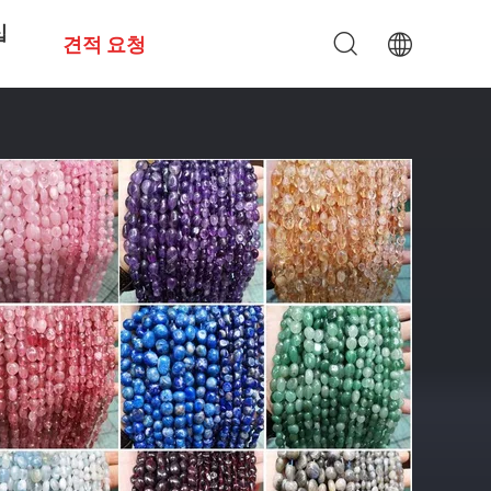
십
견적 요청