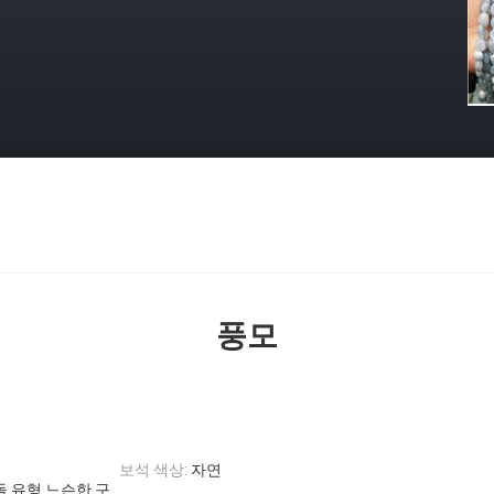
풍모
보석 색상:
자연
돌 유형 느슨한 구