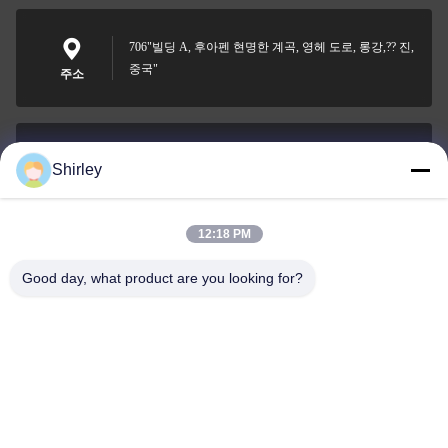
706"빌딩 A, 후아펜 현명한 계곡, 영헤 도로, 롱강,?? 진,
중국"
주소
Shirley
shirley@nature-trend.com
이메일
12:18 PM
Good day, what product are you looking for?
0086-18148506772
Phone
Shenzhen Jane Cheng Development Co.,