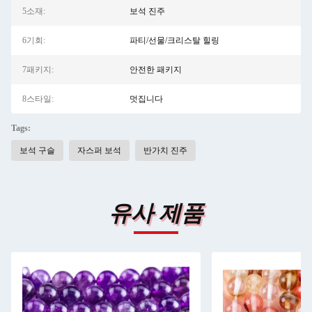
5소재:
보석 진주
6기회:
파티/선물/크리스탈 힐링
7패키지:
안전한 패키지
8스타일:
멋집니다
Tags:
보석 구슬
자스퍼 보석
반가치 진주
유사 제품