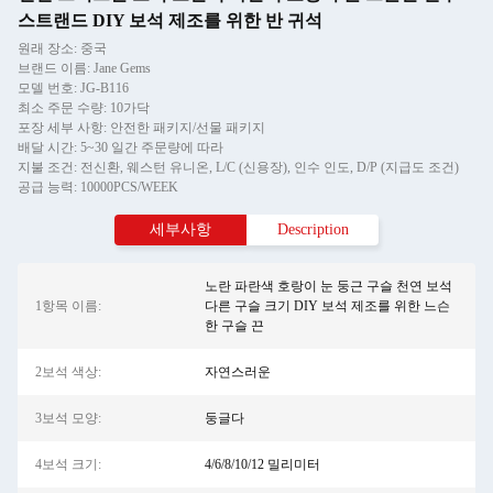
스트랜드 DIY 보석 제조를 위한 반 귀석
원래 장소: 중국
브랜드 이름: Jane Gems
모델 번호: JG-B116
최소 주문 수량: 10가닥
포장 세부 사항: 안전한 패키지/선물 패키지
배달 시간: 5~30 일간 주문량에 따라
지불 조건: 전신환, 웨스턴 유니온, L/C (신용장), 인수 인도, D/P (지급도 조건)
공급 능력: 10000PCS/WEEK
세부사항
Description
노란 파란색 호랑이 눈 둥근 구슬 천연 보석
1항목 이름:
다른 구슬 크기 DIY 보석 제조를 위한 느슨
한 구슬 끈
2보석 색상:
자연스러운
3보석 모양:
둥글다
4보석 크기:
4/6/8/10/12 밀리미터