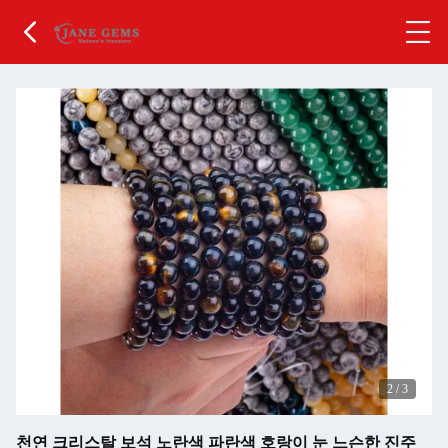
2
/
3
천연 크리스탈 보석 노란색 파란색 호랑이 눈 느슨한 진주