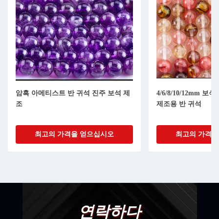
암흑 아메티스트 반 귀석 진주 보석 제
4/6/8/10/12mm 
조
제조용 반 귀석
최고의 가격을 얻으십시오
최고의 가격을
연락하다