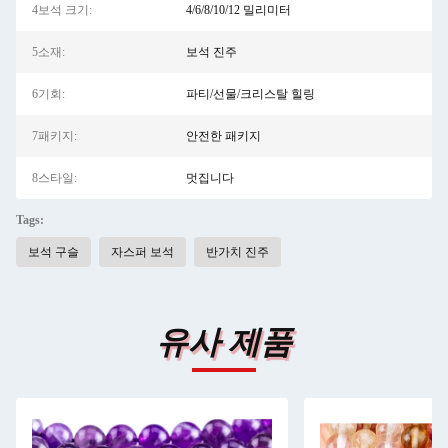
4보석 크기:
4/6/8/10/12 밀리미터
5소재:
보석 진주
6기회:
파티/선물/크리스탈 힐링
7패키지:
안전한 패키지
8스타일:
멋집니다
Tags:
보석 구슬
자스퍼 보석
반가치 진주
유사 제품