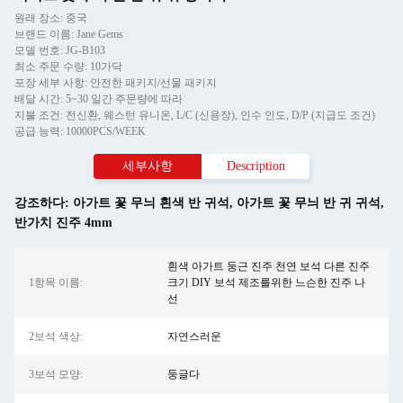
원래 장소: 중국
브랜드 이름: Jane Gems
모델 번호: JG-B103
최소 주문 수량: 10가닥
포장 세부 사항: 안전한 패키지/선물 패키지
배달 시간: 5~30 일간 주문량에 따라
지불 조건: 전신환, 웨스턴 유니온, L/C (신용장), 인수 인도, D/P (지급도 조건)
공급 능력: 10000PCS/WEEK
세부사항
Description
강조하다:
아가트 꽃 무늬 흰색 반 귀석
,
아가트 꽃 무늬 반 귀 귀석
,
반가치 진주 4mm
흰색 아가트 둥근 진주 천연 보석 다른 진주
1항목 이름:
크기 DIY 보석 제조를위한 느슨한 진주 나
선
2보석 색상:
자연스러운
3보석 모양:
둥글다