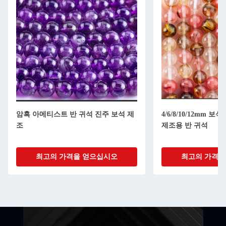
암흑 아메티스트 반 귀석 진주 보석 제
4/6/8/10/12mm 
조
제조용 반 귀석
최고의 가격을 얻으십시오
최고의 가격을