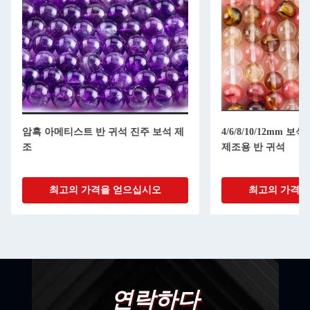
암흑 아메티스트 반 귀석 진주 보석 제
4/6/8/10/12mm 
조
제조용 반 귀석
최고의 가격을 얻으십시오
최고의 가격을
연락하다