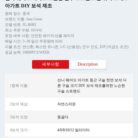
아가트 DIY 보석 제조
원래 장소: 중국
브랜드 이름: Jane Gems
모델 번호: JG-B083
최소 주문 수량: 10가닥
포장 세부 사항: 안전한 패키지/선물 패키지
배달 시간: 5~30 일간 주문량에 따라
지불 조건: 전신환, 웨스턴 유니온, L/C (신용장), 인수 인도, D/P (지급도 조건)
공급 능력: 10000PCS/WEEK
세부사항
Description
선니 웨어드 아가트 둥근 구슬 천연 보석 다
1항목 이름:
른 구슬 크기 DIY 보석 제조를위한 느슨한
구슬 스트랜드
2보석 색상:
자연스러운
3보석 모양:
둥글다
4보석 크기:
4/6/8/10/12 밀리미터