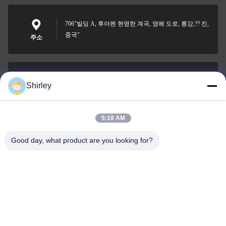
706"빌딩 A, 후아펜 현명한 계곡, 영헤 도로, 롱강,?? 진,
중국"
주소
Shirley
shirley@nature-trend.com
이메일
5:18 AM
Good day, what product are you looking for?
0086-18148506772
Phone
Shenzhen Jane Cheng Development Co.,