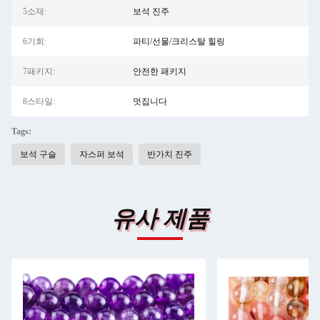
5소재:
보석 진주
6기회:
파티/선물/크리스탈 힐링
7패키지:
안전한 패키지
8스타일:
멋집니다
Tags:
보석 구슬
자스퍼 보석
반가치 진주
유사 제품