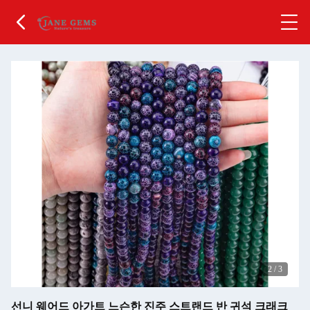
2
/
3
선니 웨어드 아가트 느슨한 진주 스트랜드 반 귀석 크래크