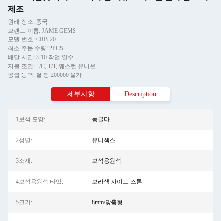
제조
원래 장소: 중국
브랜드 이름: JAME GEMS
모델 번호: CRB-20
최소 주문 수량: 2PCS
배달 시간: 3-10 작업 일수
지불 조건: L/C, T/T, 웨스턴 유니온
공급 능력: 달 당 200000 물가
세부사항
Description
1보석 모양:
둥글다
2성별:
유니섹스
3소재:
보석용원석
4보석용원석 타입:
보라색 자이드 스톤
5크기:
8mm/맞춤형