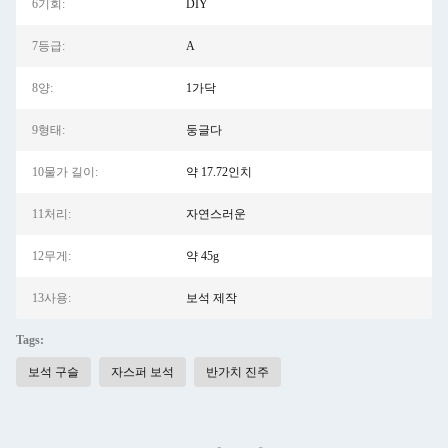
6기회:
DIY
7등급:
A
8양:
1가닥
9형태:
둥글다
10물가 길이:
약 17.72인치
11처리:
자연스러운
12무게:
약 45g
13사용:
보석 제작
Tags:
보석 구슬
자스퍼 보석
반가치 진주