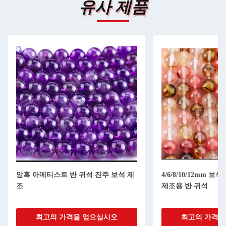
유사 제품
암흑 아메티스트 반 귀석 진주 보석 제
4/6/8/10/12mm 
조
제조용 반 귀석
최고의 가격을 얻으십시오
최고의 가격을