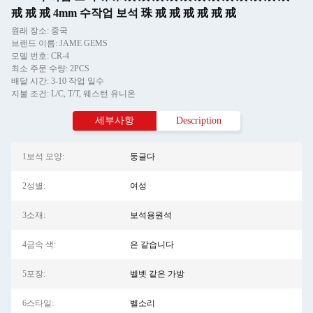
戒 戒 戒 4mm 수작업 보석 珠 戒 戒 戒 戒 戒 戒
원래 장소: 중국
브랜드 이름: JAME GEMS
모델 번호: CR-4
최소 주문 수량: 2PCS
배달 시간: 3-10 작업 일수
지불 조건: L/C, T/T, 웨스턴 유니온
세부사항
Description
1보석 모양:
둥글다
2성별:
여성
3소재:
보석용원석
4금속 색:
은 같습니다
5포장:
벨벳 같은 가방
6스타일:
벨소리