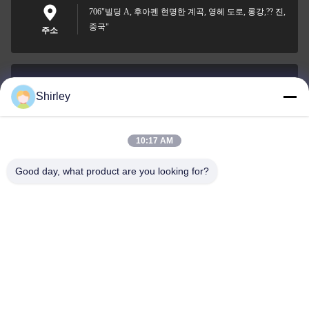
706"빌딩 A, 후아펜 현명한 계곡, 영헤 도로, 롱강,?? 진,
중국"
주소
Shirley
shirley@nature-trend.com
이메일
10:17 AM
Good day, what product are you looking for?
0086-18148506772
Phone
Shenzhen Jane Cheng Development Co.,
Limited