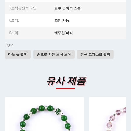
7보석용원석 타입:
블루 인회석 스톤
8크기:
조정 가능
9기회:
캐주얼/파티
Tags:
마노 돌 팔찌
손으로 만든 보석 보석
진품 크리스탈 팔찌
유사 제품