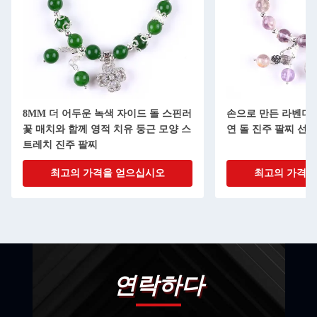
8MM 더 어두운 녹색 자이드 돌 스핀러
손으로 만든 라벤더
꽃 매치와 함께 영적 치유 둥근 모양 스
연 돌 진주 팔찌 선물
트레치 진주 팔찌
최고의 가격을 얻으십시오
최고의 가격을
연락하다