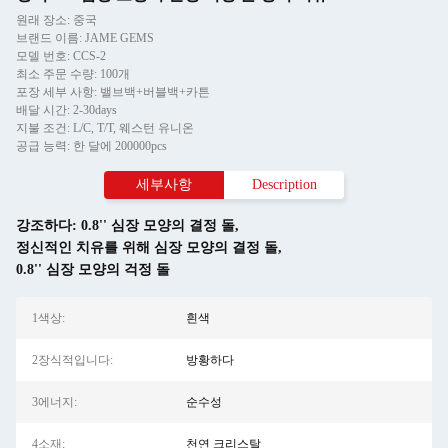
원래 장소: 중국
브랜드 이름: JAME GEMS
모델 번호: CCS-2
최소 주문 수량: 100개
포장 세부 사항: 밸브백+버블백+카튼
배달 시간: 2-30days
지불 조건: L/C, T/T, 웨스턴 유니온
공급 능력: 한 달에 200000pcs
세부사항
Description
강조하다:
0.8'' 심장 모양의 결정 돌
,
정신적인 치유를 위해 심장 모양의 결정 돌
,
0.8'' 심장 모양의 걱정 돌
1색상:
흰색
2장식적입니다:
방황하다
3에너지:
순수성
4소재:
천연 크리스탈