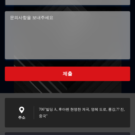
제출
706"빌딩 A, 후아펜 현명한 계곡, 영헤 도로, 롱강,?? 진,
중국"
주소