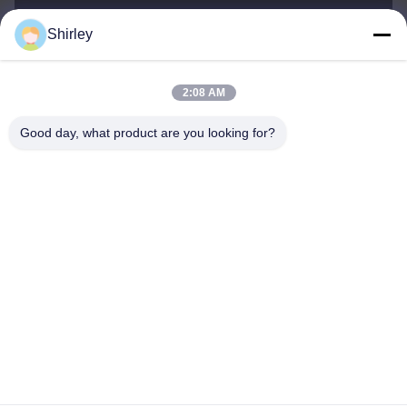
Shirley
shirley@nature-trend.com
이메일
2:08 AM
Good day, what product are you looking for?
0086-18148506772
Phone
Shenzhen Jane Cheng Development Co.,
Limited