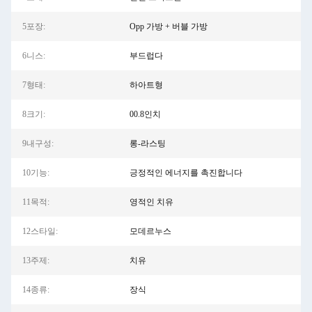
5포장:
Opp 가방 + 버블 가방
6니스:
부드럽다
7형태:
하아트형
8크기:
00.8인치
9내구성:
롱-라스팅
10기능:
긍정적인 에너지를 촉진합니다
11목적:
영적인 치유
12스타일:
모데르누스
13주제:
치유
14종류:
장식