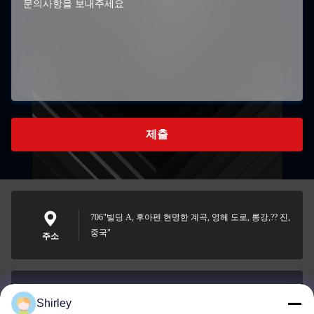
제출
706"빌딩 A, 후아펜 현명한 계곡, 영헤 도로, 롱강,?? 진,
중국"
주소
Shirley
shirley@nature-trend.com