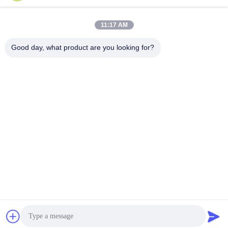
이메일
11:17 AM
Good day, what product are you looking for?
0086-18148506772
Phone
Shenzhen Jane Cheng Development Co.,
Limited
Get a Quote
Shenzhen Jane Cheng Development Co., Limited